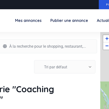
P
Mes annonces
Publier une annonce
Actual
+
−
rie "Coaching
"