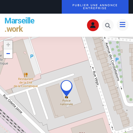
PUBLIER UNE ANNONCE
ENTREPRISE
Marseille
.work
+
−